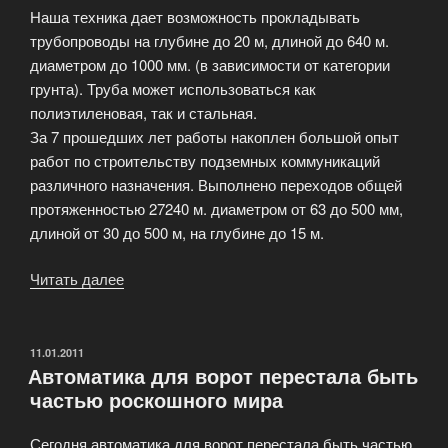
Наша техника дает возможность прокладывать
трубопроводы на глубине до 20 м, длиной до 640 м.
диаметром до 1000 мм. (в зависимости от категории
грунта). Труба может использоваться как
полиэтиленовая, так и стальная.
За 7 прошедших лет работы накоплен большой опыт
работ по строительству подземных коммуникаций
различного назначения. Выполнено переходов общей
протяженностью 27240 м. диаметром от 63 до 500 мм,
длиной от 30 до 500 м, на глубине до 15 м.
Читать далее
«Выполнение
работ
по
горизонтально
ОПУБЛИКОВАНО
11.01.2011
Автоматика для ворот перестала быть
—
частью роскошного мира
направленному
бурению»
Сегодня автоматика для ворот перестала быть частью