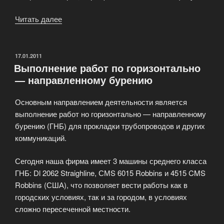
Читать далее
«Лидер
рынка
роллетных
систем»
ОПУБЛИКОВАНО
17.01.2011
Выполнение работ по горизонтально
— направленному бурению
Основным направлением деятельности является
выполнение работ но горизонтально — направленному
бурению (ГНБ) для прокладки трубопроводов и других
коммуникаций.
Сегодня наша фирма имеет 3 машины среднего класса
ГНБ: Dl 2062 Straighline, СМS 6015 Robbins и 4515 CMS
Robbins (США), что позволяет вести работы как в
городских условиях, так и за городом, в условиях
сложно пересеченной местности.