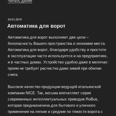
Читать далее
«Автоматика
для
ворот
перестала
ОПУБЛИКОВАНО
24.01.2010
Автоматика для ворот
быть
частью
Автоматика для ворот выполняет две цели –
роскошного
безопасность Вашего пространства и экономия места.
мира»
Автоматика для ворот, благодаря удобству и простоте
в эксплуатации часто используется и на предприятиях,
и в частных домах. Устройство удобно даже в мелочах:
проем не требует расчистки даже зимой при обилии
снега.
Высокое качество продукции ведущей итальянской
компании NICE. Так, весьма впечатляет серия
современных интеллектуальных приводов RoBus,
которая предназначена для бытового и уличного
применения на легкие и средние по тяжести ворота с