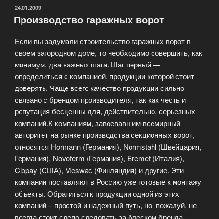
секционные
ОПУБЛИКОВАНО
24.01.2009
Производство гаражных ворот
ворота?»
Если вы задумали строительство гаражных ворот в
своем загородном доме, то необходимо совершить, как
минимум, два важных шага. Шаг первый —
определиться с компанией, продукции которой стоит
доверять. Чаще всего качество продукции сильно
связано с брендом производителя, так как честь и
репутация бесценны для, действительно, серьезных
компаний.К компаниям, завоевавшим всемирный
авторитет на рынке производства секционных ворот,
относятся Hormann (Германия), Normstahl (Швейцария,
Германия), Novoferm (Германия), Bremet (Италия),
Clopay (США), Meswaс (Финляндия) и другие. Эти
компании поставляют в Россию уже готовые к монтажу
объекты. Обратиться к продукции одной из этих
компаний – простой и надежный путь, но, пожалуй, не
всегда стоит слепо следовать за блеском бренда.