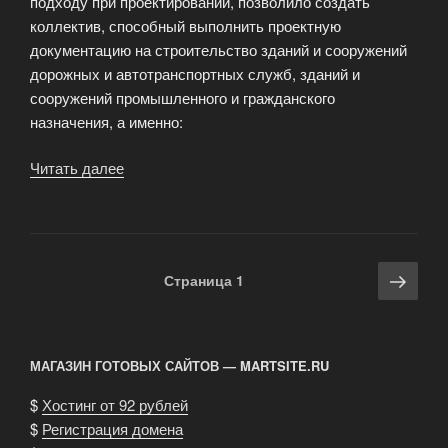
подходу при проектировании, позволило создать
коллектив, способный выполнить проектную
документацию на строительство зданий и сооружений
дорожных и автотранспортных служб, зданий и
сооружений промышленного и гражданского
назначения, а именно:
Читать далее
«Проектирование
объектов
промышленного
назначения»
Навигация
Сле
Страница
1
по
стра
записям
МАГАЗИН ГОТОВЫХ САЙТОВ — MARTSITE.RU
$
Хостинг от 92 рублей
$
Регистрация домена