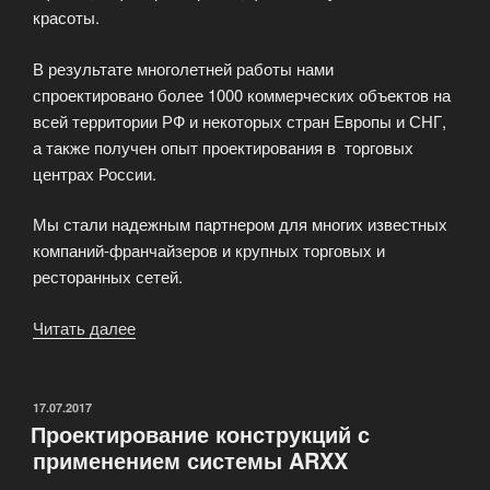
красоты.
В результате многолетней работы нами
спроектировано более 1000 коммерческих объектов на
всей территории РФ и некоторых стран Европы и СНГ,
а также получен опыт проектирования в торговых
центрах России.
Мы стали надежным партнером для многих известных
компаний-франчайзеров и крупных торговых и
ресторанных сетей.
Читать далее
«Мы
способны
выполнить
проект
ОПУБЛИКОВАНО
17.07.2017
Проектирование конструкций с
любой
применением системы ARXX
сложности,»