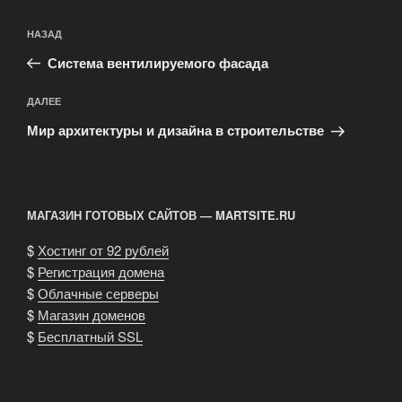
Навигация
Предыдущая
НАЗАД
по
запись:
записям
Система вентилируемого фасада
Следующая
ДАЛЕЕ
запись
Мир архитектуры и дизайна в строительстве
МАГАЗИН ГОТОВЫХ САЙТОВ — MARTSITE.RU
$
Хостинг от 92 рублей
$
Регистрация домена
$
Облачные серверы
$
Магазин доменов
$
Бесплатный SSL