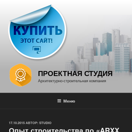
Перейти
к
содержимому
ПРОЕКТНАЯ СТУДИЯ
Архитектурно-строительная компания
Меню
ОПУБЛИКОВАНО
17.10.2015
АВТОР:
STUDIO
Опыт строительства по «ARXX