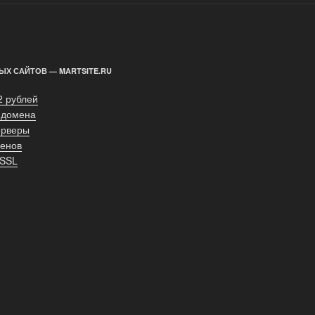
ЫХ САЙТОВ — MARTSITE.RU
2 рублей
 домена
ерверы
енов
 SSL