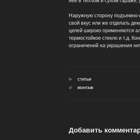
нее в теплом и сухом гараже,
Наружную сторону подъемно-с
свой вкус или же отделать де
целей широко применяются а
термостойкое стекло и т.д. Ко
ограничений на украшения нет,
РУБРИКИ
СТАТЬИ
МЕТКИ
МОНТАЖ
Добавить коммента