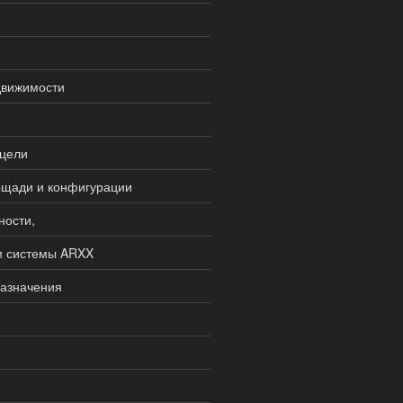
движимости
 цели
щади и конфигурации
ности,
м системы ARXX
назначения