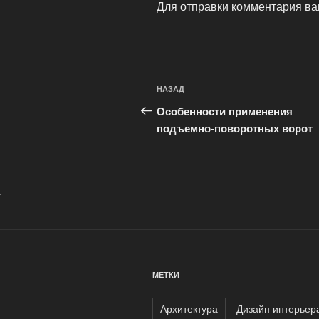
Для отправки комментария в
Навигация
Предыдущая
НАЗАД
по
запись:
Особенности применения
записям
подъемно-поворотных ворот
.
МЕТКИ
Архитектура
Дизайн интерьер