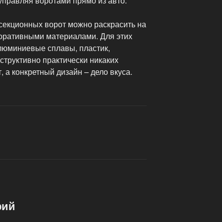
 управляя воротами прямо из авто.
екционных ворот можно раскрасить на
коративными материалами. Для этих
люминиевые сплавы, пластик,
нструктивно практически никаких
 а конкретный дизайн – дело вкуса.
рий