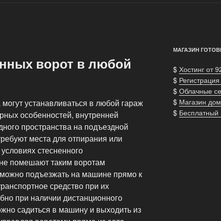
МАГАЗИН ГОТОВ
онных ворот в любой
$
Хостинг от 9
$
Регистрация
$
Облачные с
$
Магазин дом
могут устанавливаться в любой гараж
$
Бесплатный
урных особенностей, внутренней
дного пространства на подъездной
требуют места для отпирания или
в условиях стесненного
 не помешают таким воротам
ь можно подъезжать на машине прямо к
транспортное средство при их
обно при наличии дистанционного
ожно садиться в машину и выходить из